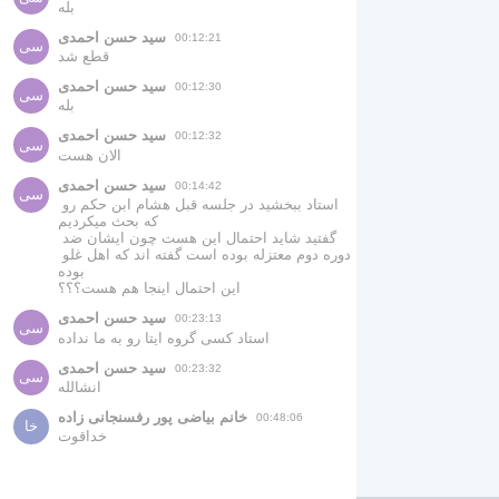
بله
سید حسن احمدی
00:12:21
سی
قطع شد
سید حسن احمدی
00:12:30
سی
بله
سید حسن احمدی
00:12:32
سی
الان هست
سید حسن احمدی
00:14:42
سی
استاد ببخشید در جلسه قبل هشام ابن حکم رو 
که بحث میکردیم 

گفتید شاید احتمال این هست چون ایشان ضد 
دوره دوم معتزله بوده است گفته اند که اهل غلو 
بوده 

این احتمال اینجا هم هست؟؟؟
سید حسن احمدی
00:23:13
سی
استاد کسی گروه ایتا رو به ما نداده
سید حسن احمدی
00:23:32
سی
انشالله
خانم بیاضی پور رفسنجانی زاده
00:48:06
خا
خداقوت