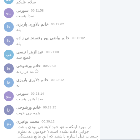
سلام علیکم
سورنی
00:11:58
سو
صدا هست
خانم دلاوری پاریزی
00:12:02
خا
بله
خانم بیاضی پور رفسنجانی زاده
00:12:02
خا
بله
عبدالزهرا نیسی
00:21:00
عب
قطع شد
خانم ورشوجی
00:22:08
خا
نه در زدند،😊
خانم دلاوری پاریزی
00:23:12
خا
نه
سورنی
00:23:14
سو
صدا هنوز هست
خانم ورشوجی
00:23:25
خا
همه چی خوب
محمد بوغیری
00:30:12
مح
در مورد اینکه مانع، خود لایتناهی بودن باشد، 
جوابی داده نشده است؟ خودتون به نظرم 
جلسات قبل اشاره داشتید که این مانع همیشگی 